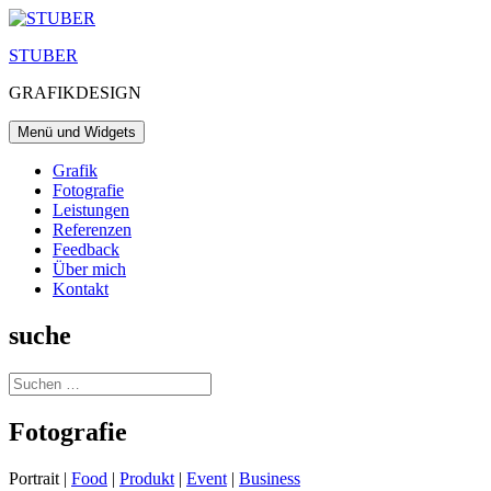
Zum
Inhalt
STUBER
springen
GRAFIKDESIGN
Menü und Widgets
Grafik
Fotografie
Leistungen
Referenzen
Feedback
Über mich
Kontakt
suche
Suchen
nach:
Fotografie
Portrait |
Food
|
Produkt
|
Event
|
Business