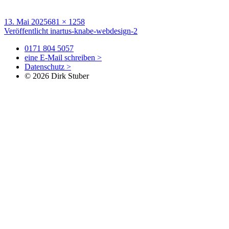
Veröffentlicht
Volle
13. Mai 2025
681 × 1258
am
Beitragsnavigation
Größe
Veröffentlicht in
artus-knabe-webdesign-2
0171 804 5057
eine E-Mail schreiben >
Datenschutz >
© 2026 Dirk Stuber