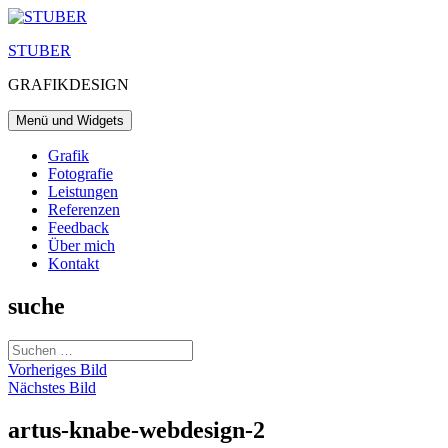
Zum
Inhalt
STUBER
springen
GRAFIKDESIGN
Menü und Widgets
Grafik
Fotografie
Leistungen
Referenzen
Feedback
Über mich
Kontakt
suche
Suchen
nach:
Vorheriges Bild
Nächstes Bild
artus-knabe-webdesign-2