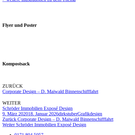
Flyer und Poster
Kompostsack
ZURÜCK
Corporate Design – D. Maiwald Binnenschifffahrt
WEITER
Schröder Immobilien Exposé Design
Veröffentlicht
Autor
Kategorien
9. März 2020
18. Januar 2026
dirkstuber
Grafikdesign
am
Beitragsnavigation
Vorheriger
Zurück
Corporate Design – D. Maiwald Binnenschifffahrt
Nächster
Beitrag:
Weiter
Schröder Immobilien Exposé Design
Beitrag:
0171 804 5057