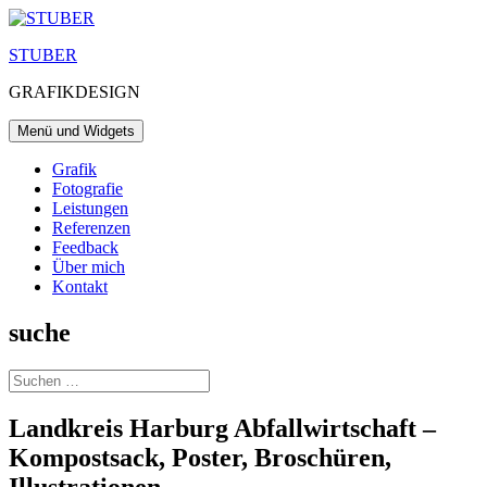
Zum
Inhalt
STUBER
springen
GRAFIKDESIGN
Menü und Widgets
Grafik
Fotografie
Leistungen
Referenzen
Feedback
Über mich
Kontakt
suche
Suchen
nach:
Landkreis Harburg Abfallwirtschaft –
Kompostsack, Poster, Broschüren,
Illustrationen