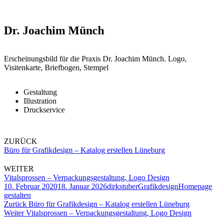
Dr. Joachim Münch
Erscheinungsbild für die Praxis Dr. Joachim Münch. Logo,
Visitenkarte, Briefbogen, Stempel
Gestaltung
Illustration
Druckservice
ZURÜCK
Büro für Grafikdesign – Katalog erstellen Lüneburg
WEITER
Vitalsprossen – Verpackungsgestaltung, Logo Design
Veröffentlicht
Autor
Kategorien
Schlagwörter
10. Februar 2020
18. Januar 2026
dirkstuber
Grafikdesign
Homepage
am
gestalten
Beitragsnavigation
Vorheriger
Zurück
Büro für Grafikdesign – Katalog erstellen Lüneburg
Nächster
Beitrag:
Weiter
Vitalsprossen – Verpackungsgestaltung, Logo Design