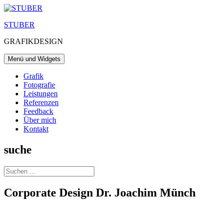
Zum
Inhalt
STUBER
springen
GRAFIKDESIGN
Menü und Widgets
Grafik
Fotografie
Leistungen
Referenzen
Feedback
Über mich
Kontakt
suche
Suchen
nach:
Corporate Design Dr. Joachim Münch